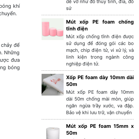
dễ vỡ như đồ thủy tinh, đĩa, đồ
bóng khí
sứ
 chuyển.
Mút xốp PE foam chống
tĩnh điện
Mút xốp chống tĩnh điện được
sử dụng để đóng gói các bo
 chảy để
mạch, chip điện tử, vi xử lý, và
n. Những
linh kiện trong ngành công
 được đưa
nghiệp điện tử.
ong bóng
Xốp PE foam dày 10mm dài
50m
Mút xốp PE foam dày 10mm
dài 50m chống mài mòn, giúp
ngăn ngừa trầy xước, va đập.
Bảo vệ khi lưu trữ, vận chuyển
Mút xốp PE foam 15mm x
50m