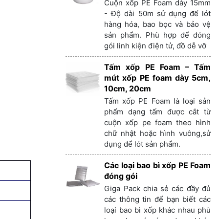
Cuộn xốp PE Foam dày 15mm
- Độ dài 50m sử dụng để lót
hàng hóa, bao bọc và bảo vệ
sản phẩm. Phù hợp để đóng
gói linh kiện điện tử, đồ dễ vỡ
Tấm xốp PE Foam – Tấm
mút xốp PE foam dày 5cm,
10cm, 20cm
Tấm xốp PE Foam là loại sản
phẩm dạng tấm được cắt từ
cuộn xốp pe foam theo hình
chữ nhật hoặc hình vuông,sử
dụng để lót sản phẩm.
Các loại bao bì xốp PE Foam
đóng gói
Giga Pack chia sẻ các đầy đủ
các thông tin để bạn biết các
loại bao bì xốp khác nhau phù