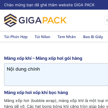
Chào mừng bạn đã ghé thăm website GIGA PACK
Túi Phức Hợp
Túi Nilon
Tem Nhãn
Bao Bì Giấy
Màng xốp khí – Màng xốp hơi gói hàng
Nội dung chính
Màng xốp hơi xốp khí bọc hàng
Màng xốp hơi (bubble wrap), màng xốp khí là một loại 
hàng dễ vỡ. Các hạt bong bóng khí căng tròn giúp bảo 