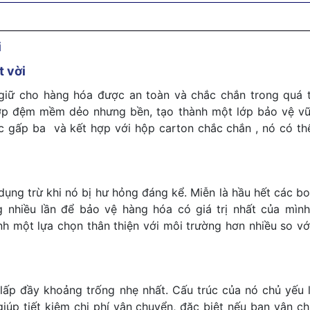
i
t vời
giữ cho hàng hóa được an toàn và chắc chắn trong quá t
lớp đệm mềm dẻo nhưng bền, tạo thành một lớp bảo vệ v
c gấp ba và kết hợp với hộp carton chắc chắn , nó có th
dụng trừ khi nó bị hư hỏng đáng kể. Miễn là hầu hết các 
nhiều lần để bảo vệ hàng hóa có giá trị nhất của mình
 một lựa chọn thân thiện với môi trường hơn nhiều so vớ
lấp đầy khoảng trống nhẹ nhất. Cấu trúc của nó chủ yếu 
giúp tiết kiệm chi phí vận chuyển, đặc biệt nếu bạn vận c