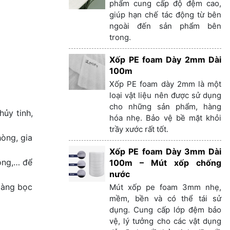
phẩm cung cấp độ đệm cao,
giúp hạn chế tác động từ bên
ngoài đến sản phẩm bên
trong.
Xốp PE foam Dày 2mm Dài
100m
Xốp PE foam dày 2mm là một
loại vật liệu nên được sử dụng
cho những sản phẩm, hàng
ủy tinh,
hóa nhẹ. Bảo vệ bề mặt khỏi
trầy xước rất tốt.
òng, gia
Xốp PE foam Dày 3mm Dài
động,… để
100m – Mút xốp chống
nước
màng bọc
Mút xốp pe foam 3mm nhẹ,
mềm, bền và có thể tái sử
dụng. Cung cấp lớp đệm bảo
vệ, lý tưởng cho các vật dụng