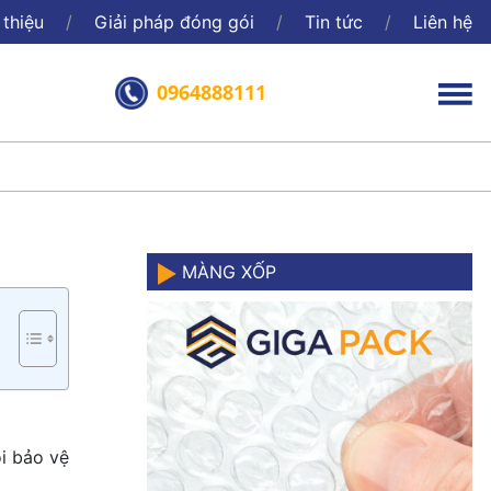
 thiệu
Giải pháp đóng gói
Tin tức
Liên hệ
0964888111
MÀNG XỐP
i bảo vệ