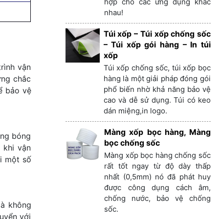
hợp cho các ứng dụng khác
nhau!
Túi xốp – Túi xốp chống sốc
– Túi xốp gói hàng – In túi
xốp
rình vận
Túi xốp chống sốc, túi xốp bọc
hàng là một giải pháp đóng gói
ững chắc
phổ biến nhờ khả năng bảo vệ
ể bảo vệ
cao và dễ sử dụng. Túi có keo
dán miệng,in logo.
Màng xốp bọc hàng, Màng
bong bóng
bọc chống sốc
 khi vận
Màng xốp bọc hàng chống sốc
i một số
rất tốt ngay từ độ dày thấp
nhất (0,5mm) nó đã phát huy
được công dụng cách âm,
chống nước, bảo vệ chống
là không
sốc.
huyển với