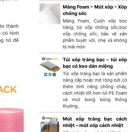
Màng Foam – Mút xốp – Xốp
chống sốc
Màng Foam, Cuộn xốp bọc
éo thành
hàng, túi xốp chống sốc,bọc
 có hình
xốp chống sốc, bảo vệ sản
ng nó để
phẩm tuyệt vời, nhẹ và không
bị mài mòn
Túi xốp tráng bạc – túi xốp
bạc có keo dán miệng
Túi xốp tráng bạc là sản phẩm
nâng cấp hoặc mở rộng bởi có
thêm tính năng chống cháy,
cách nhiệt tốt hơn túi PE Foam
và mút bong bóng thông
thường.
Mút xốp tráng bạc cách
nhiệt – mút xốp cách nhiệt