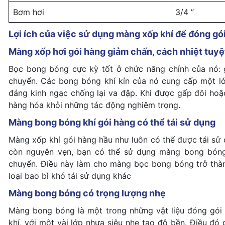
Bơm hơi
3/4 ”
Lợi ích của việc sử dụng màng xốp khí để đóng gó
Màng xốp hơi gói hàng giảm chấn, cách nhiệt tuyệ
Bọc bong bóng cực kỳ tốt ở chức năng chính của nó: 
chuyển. Các bong bóng khí kín của nó cung cấp một 
đáng kinh ngạc chống lại va đập. Khi được gấp đôi hoặ
hàng hóa khỏi những tác động nghiêm trọng.
Màng bong bóng khí gói hàng có thể tái sử dụng
Màng xốp khí gói hàng hầu như luôn có thể được tái sử 
còn nguyên vẹn, bạn có thể sử dụng màng bong bóng 
chuyển. Điều này làm cho màng bọc bong bóng trở thành
loại bao bì khó tái sử dụng khác
Màng bong bóng có trọng lượng nhẹ
Màng bong bóng là một trong những vật liệu đóng gói 
khí, với một vài lớp nhựa siêu nhẹ tạo độ bền. Điều đó 