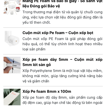
Màng PE Foam và bao bì giấy : So sánh Vật
liệu Đóng gói Bảo vệ
Trong thương mại điện tử và quản lý chuỗi cung
ứng, việc lựa chọn vật liệu đóng gói đúng đắn là
yếu tố then chốt.
Cuộn mút xốp Pe foam – Cuộn xốp bọt
Cuộn mút xốp PE Foam là giải pháp đóng gói
hiệu quả, có thể tùy chỉnh linh hoạt theo nhiều
loại sản phẩm
Xốp pe foam dày 5mm – Cuộn mút xốp
5mm lót sàn gỗ
Xốp Polyethylene 5mm là một loại vật liệu mềm,
không mài mòn, giúp tăng cường khả năng bảo
vệ và giảm chấn
Xốp Pe foam 8mm x 100m
Xốp pe foam độ dày 8mm, sản phẩm cung cấp
độ đệm cao, giúp hạn chế tác động từ bên ngoài