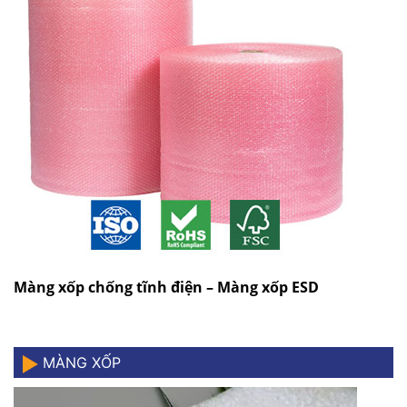
Màng xốp chống tĩnh điện – Màng xốp ESD
MÀNG XỐP