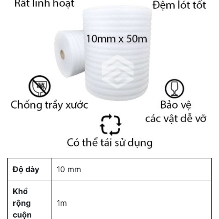
Độ dày
10 mm
Khổ
rộng
1m
cuộn