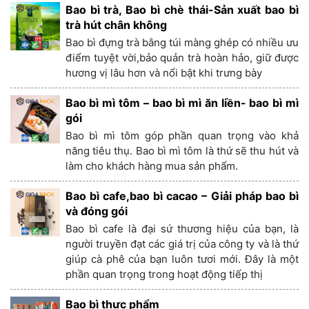
Bao bì trà, Bao bì chè thái-Sản xuất bao bì
trà hút chân không
Bao bì đựng trà bằng túi màng ghép có nhiều ưu
điểm tuyệt vời,bảo quản trà hoàn hảo, giữ được
hương vị lâu hơn và nổi bật khi trưng bày
Bao bì mì tôm – bao bì mì ăn liền- bao bì mì
gói
Bao bì mì tôm góp phần quan trọng vào khả
năng tiêu thụ. Bao bì mì tôm là thứ sẽ thu hút và
làm cho khách hàng mua sản phẩm.
Bao bì cafe,bao bì cacao – Giải pháp bao bì
và đóng gói
Bao bì cafe là đại sứ thương hiệu của bạn, là
người truyền đạt các giá trị của công ty và là thứ
giúp cà phê của bạn luôn tươi mới. Đây là một
phần quan trọng trong hoạt động tiếp thị
Bao bì thực phẩm