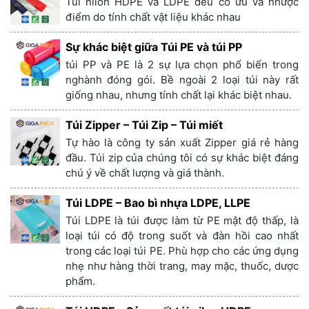
Túi nilon HDPE và LDPE đều có ưu và nhược
điểm do tính chất vật liệu khác nhau
Sự khác biệt giữa Túi PE và túi PP
túi PP và PE là 2 sự lựa chọn phổ biến trong
nghành đóng gói. Bề ngoài 2 loại túi này rất
giống nhau, nhưng tính chất lại khác biệt nhau.
Túi Zipper – Túi Zip – Túi miết
Tự hào là công ty sản xuất Zipper giá rẻ hàng
đầu. Túi zip của chúng tôi có sự khác biệt đáng
chú ý về chất lượng và giá thành.
Túi LDPE – Bao bì nhựa LDPE, LLPE
Túi LDPE là túi được làm từ PE mật độ thấp, là
loại túi có độ trong suốt và đàn hồi cao nhất
trong các loại túi PE. Phù hợp cho các ứng dụng
nhẹ như hàng thời trang, may mặc, thuốc, dược
phẩm.