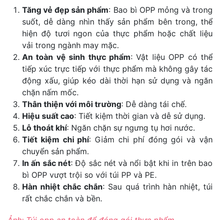
Tăng vẻ đẹp sản phẩm
: Bao bì OPP mỏng và trong
suốt, dễ dàng nhìn thấy sản phẩm bên trong, thể
hiện độ tươi ngon của thực phẩm hoặc chất liệu
vải trong ngành may mặc.
An toàn vệ sinh thực phẩm
: Vật liệu OPP có thể
tiếp xúc trực tiếp với thực phẩm mà không gây tác
động xấu, giúp kéo dài thời hạn sử dụng và ngăn
chặn nấm mốc.
Thân thiện với môi trường
: Dễ dàng tái chế.
Hiệu suất cao
: Tiết kiệm thời gian và dễ sử dụng.
Lỗ thoát khí
: Ngăn chặn sự ngưng tụ hơi nước.
Tiết kiệm chi phí
: Giảm chi phí đóng gói và vận
chuyển sản phẩm.
In ấn sắc nét
: Độ sắc nét và nổi bật khi in trên bao
bì OPP vượt trội so với túi PP và PE.
Hàn nhiệt chắc chắn
: Sau quá trình hàn nhiệt, túi
rất chắc chắn và bền.
Ảnh: Túi opp an toàn để đóng gói thực phẩm