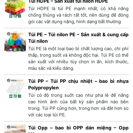
Túi HDPE – Sản xuất túi nilon HDPE
Túi HDPE là túi PE mạnh nhất, có khả năng
chống thủng và rách rất tốt, nên dùng để đóng
gói các vật dụng nặng, hình dạng bất thường
Túi PE – Túi nilon PE – Sản xuất & cung cấp
Túi nilon
Túi PE là một loại bao bì chất lượng cao, chi phí
thấp, trong suốt và không độc hại. Túi PE có thể
sản xuất với nhiều tùy chọn in ấn, kích thước,
màu sắc và kiểu dáng.
Túi PP – Túi PP chịu nhiệt – bao bì nhựa
Polypropylen
Túi có độ trong suốt cao như pha lê để nâng
cao hình ảnh của bất kỳ sản phẩm nào bên
trong. Túi PP cứng hơn, trong hơn và đắt hơn so
với các loại túi PE.
Túi Opp – bao bì OPP dán miệng – Opp