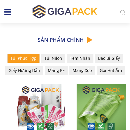
SẢN PHẨM CHÍNH
Túi Phức Hợp
Túi Nilon
Tem Nhãn
Bao Bì Giấy
Giấy Hướng Dẫn
Màng PE
Màng Xốp
Gói Hút Ẩm