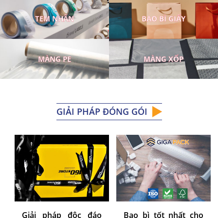
TEM NHÃN
BAO BÌ GIẤY
MÀNG PE
MÀNG XỐP
GIẢI PHÁP ĐÓNG GÓI
Giải pháp độc đáo
Bao bì tốt nhất cho