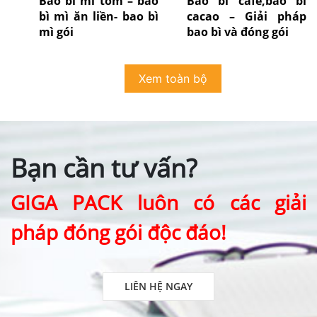
Bao bì mì tôm – bao
Bao bì cafe,bao bì
bì mì ăn liền- bao bì
cacao – Giải pháp
mì gói
bao bì và đóng gói
Xem toàn bộ
Bạn cần tư vấn?
GIGA PACK luôn có các giải
pháp đóng gói độc đáo!
LIÊN HỆ NGAY