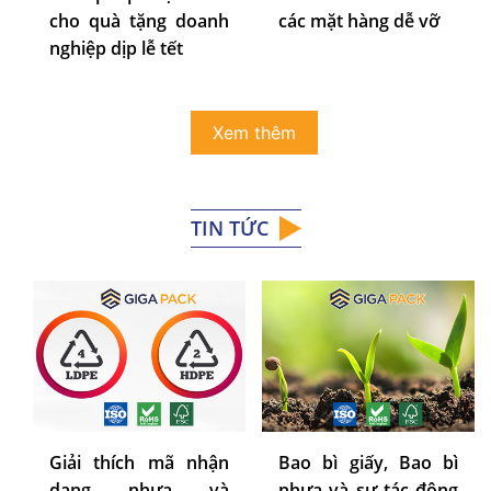
cho quà tặng doanh
các mặt hàng dễ vỡ
nghiệp dịp lễ tết
Xem thêm
TIN TỨC
Giải thích mã nhận
Bao bì giấy, Bao bì
dạng nhựa và
nhựa và sự tác động